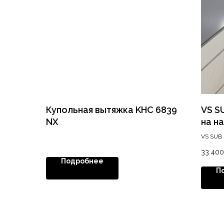
Купольная вытяжка KHC 6839
VS S
NX
на н
шири
VS SUB 
TANDE
33 400
Подробнее
П