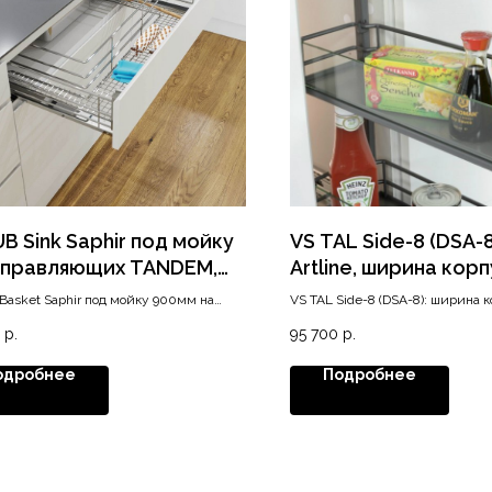
UB Sink Saphir под мойку
VS TAL Side-8 (DSA-
аправляющих TANDEM,
Artline, ширина корп
на корпуса 900 мм, хром
мм, высота от 1829,
Basket Saphir под мойку 900мм на
VS TAL Side-8 (DSA-8): ширина к
M
мин. высота 1829 мм, Premea Artl
р.
95 700
р.
grey
одробнее
Подробнее