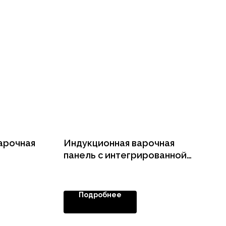
арочная
Индукционная варочная
панель с интегрированной
вытяжкой HIBH 40980 NB
Подробнее