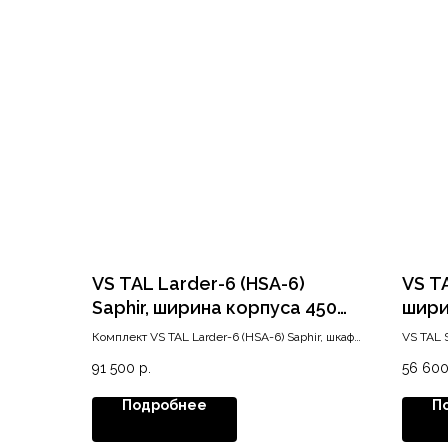
VS TAL Larder-6 (HSA-6)
VS TA
Saphir, ширина корпуса 450
шири
мм, высота 1900-2140, хром
высо
Комплект VS TAL Larder-6 (HSA-6) Saphir, шкаф
VS TAL 
450 мм
мин. вы
91 500
р.
56 60
Подробнее
П