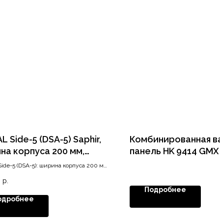
L Side-5 (DSA-5) Saphir,
Комбинированная в
на корпуса 200 мм,
панель HK 9414 GMX
та от 1221, хром
Side-5 (DSA-5): ширина корпуса 200 мм,
сота 1221 мм
0
р.
Подробнее
одробнее