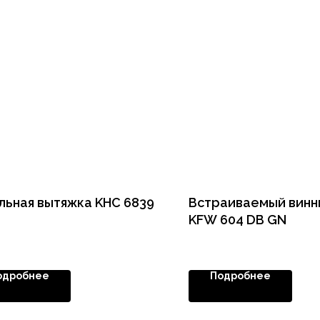
льная вытяжка KHC 6839
Встраиваемый винн
KFW 604 DB GN
одробнее
Подробнее