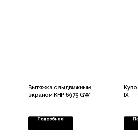
Вытяжка с выдвижным
Купо
экраном KHP 6975 GW
IX
Подробнее
П