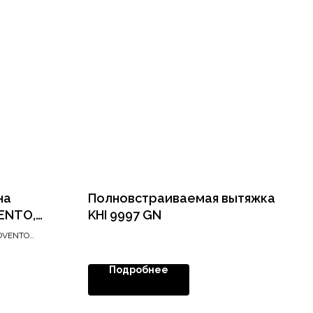
на
Полновстраиваемая вытяжка
ENTO,
KHI 9997 GN
 мм,
MOVENTO
rey, прав
Подробнее