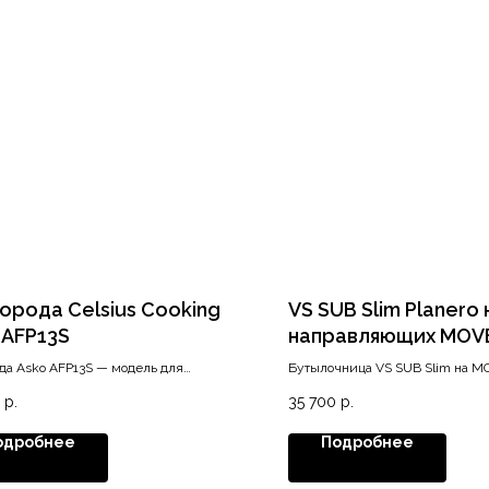
орода Celsius Cooking
VS SUB Slim Planero 
 AFP13S
направляющих MOV
ширина корпуса 150
да Asko AFP13S — модель для
Бутылочница VS SUB Slim на 
правая, Lava grey
онных варочных панелей с системой
(ширина 150 мм), Planero, Lava g
р.
35 700
р.
Cooking.
одробнее
Подробнее