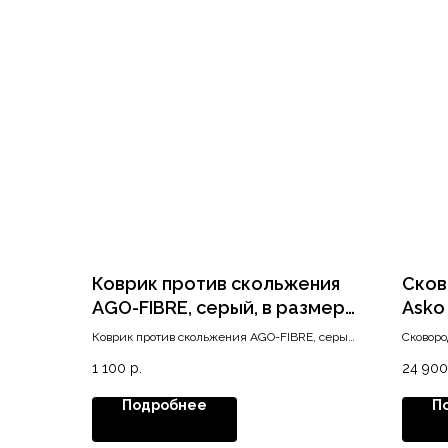
Коврик против скольжения
Сков
AGO-FIBRE, серый, в размер
Asko
ящика LEGRABOX (450x500
Коврик против скольжения AGO-FIBRE, серый,
Сковоро
мм)
в размер ящика LEGRABOX (450x500 мм)
индукци
1 100
р.
24 900
Celsius 
Подробнее
П