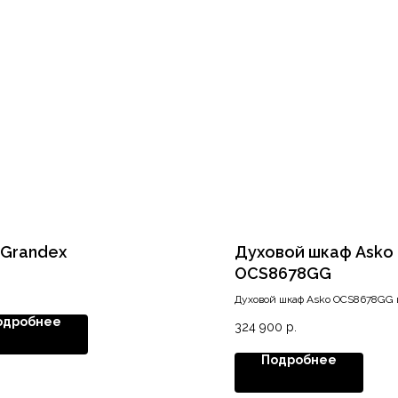
 Grandex
Духовой шкаф Asko
OCS8678GG
Духовой шкаф Asko OCS8678GG 
монтажа оснащен сенсорной па
одробнее
324 900
р.
управления, а это значит — ник
трудноочищаемых ручек.
Подробнее