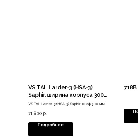
VS TAL Larder-3 (HSA-3)
718В
Saphir, ширина корпуса 300
мм, высота 1200-1450, хром
VS TAL Larder-3 (HSA-3) Saphir, шкаф 300 мм
П
71 800
р.
Подробнее