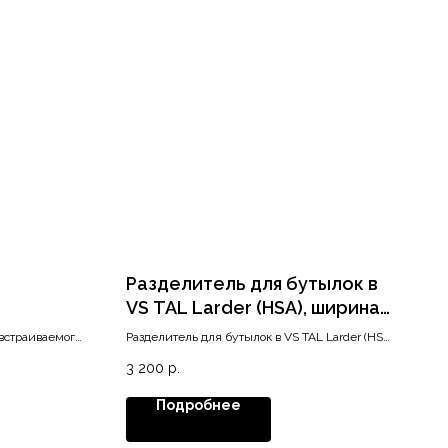
Разделитель для бутылок в
VS TAL Larder (HSA), ширина
корпуса 300мм, 8 бутылок
встраиваемого
Разделитель для бутылок в VS TAL Larder (HSA)
нелью
в корпус 300мм, 8 бутылок
3 200
р.
аких
Подробнее