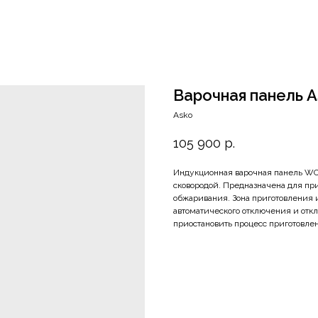
Варочная панель A
Asko
105 900
р.
Индукционная варочная панель WOK
сковородой. Предназначена для пр
обжаривания. Зона приготовления 
автоматического отключения и отк
приостановить процесс приготовле