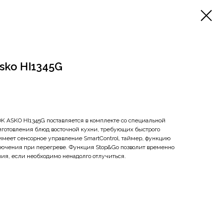
sko HI1345G
 ASKO HI1345G поставляется в комплекте со специальной
иготовления блюд восточной кухни, требующих быстрого
имеет сенсорное управление SmartControl, таймер, функцию
лючения при перегреве. Функция Stop&Go позволит временно
ния, если необходимо ненадолго отлучиться.