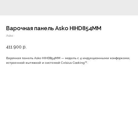
Варочная панель Asko HIHD854MM
Asko
411 900
р.
Варочная панель Asko HIHD854MM — модель c 4 индукционными конфорками,
встроенной вытяжкой и системой Celsius Cooking™.