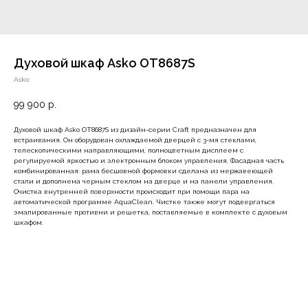
Духовой шкаф Asko OT8687S
Asko
99 900
р.
Духовой шкаф Asko OT8687S из дизайн-серии Craft предназначен для
встраивания. Он оборудован охлаждаемой дверцей с 3-мя стеклами,
телескопическими направляющими, полноцветным дисплеем с
регулируемой яркостью и электронным блоком управления. Фасадная часть
комбинированная: рама бесшовной формовки сделана из нержавеющей
стали и дополнена черным стеклом на дверце и на панели управления.
Очистка внутренней поверхности происходит при помощи пара на
автоматической программе AquaClean. Чистке также могут подвергаться
эмалированные противни и решетка, поставляемые в комплекте с духовым
шкафом.