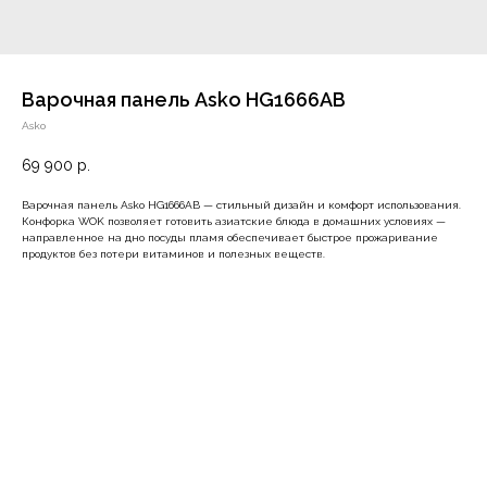
Варочная панель Asko HG1666AB
Asko
69 900
р.
Варочная панель Asko HG1666AB — стильный дизайн и комфорт использования.
Конфорка WOK позволяет готовить азиатские блюда в домашних условиях —
направленное на дно посуды пламя обеспечивает быстрое прожаривание
продуктов без потери витаминов и полезных веществ.