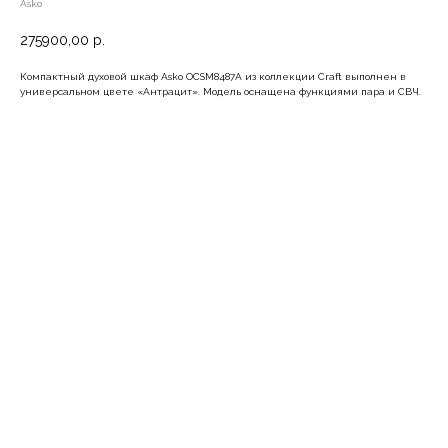
Asko
275900,00
р.
Компактный духовой шкаф Asko OCSM8487A из коллекции Craft выполнен в
универсальном цвете «Антрацит». Модель оснащена функциями пара и СВЧ.