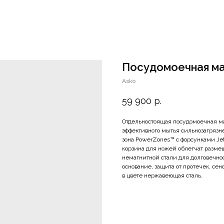
Посудомоечная ма
Asko
59 900
р.
Отдельностоящая посудомоечная ма
эффективного мытья сильнозагрязн
зона PowerZones™ c форсунками J
корзина для ножей облегчат разм
немагнитной стали для долговечно
основание, защита от протечек, се
в цвете нержавеющая сталь.