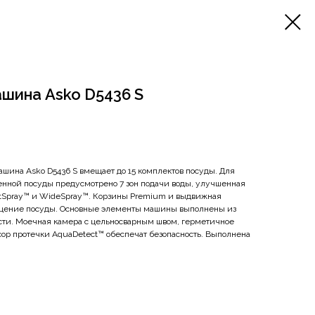
шина Asko D5436 S
шина Asko D5436 S вмещает до 15 комплектов посуды. Для
енной посуды предусмотрено 7 зон подачи воды, улучшенная
etSpray™ и WideSpray™. Корзины Premium и выдвижная
ещение посуды. Основные элементы машины выполнены из
сти. Моечная камера с цельносварным швом, герметичное
нсор протечки AquaDetect™ обеспечат безопасность. Выполнена