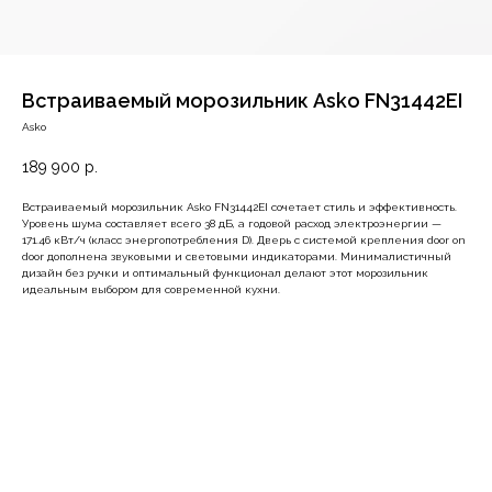
Встраиваемый морозильник Asko FN31442EI
Asko
189 900
р.
Встраиваемый морозильник Asko FN31442EI сочетает стиль и эффективность.
Уровень шума составляет всего 38 дБ, а годовой расход электроэнергии —
171.46 кВт/ч (класс энергопотребления D). Дверь с системой крепления door on
door дополнена звуковыми и световыми индикаторами. Минималистичный
дизайн без ручки и оптимальный функционал делают этот морозильник
идеальным выбором для современной кухни.