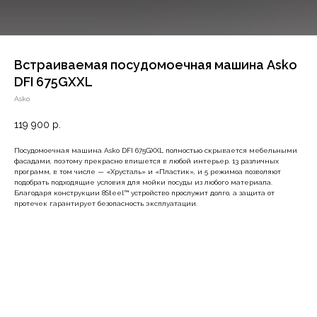
Встраиваемая посудомоечная машина Asko
DFI 675GXXL
Asko
119 900
р.
Посудомоечная машина Asko DFI 675GXXL полностью скрывается мебельными
фасадами, поэтому прекрасно впишется в любой интерьер. 13 различных
программ, в том числе — «Хрусталь» и «Пластик», и 5 режимоа позволяют
подобрать подходящие условия для мойки посуды из любого материала.
Благодаря конструкции 8Steel™ устройство прослужит долго, а защита от
протечек гарантирует безопасность эксплуатации.