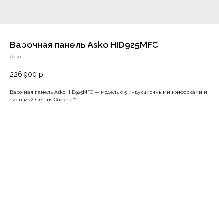
Варочная панель Asko HID925MFC
Asko
226 900
р.
Варочная панель Asko HID925MFC — модель c 5 индукционными конфорками и
системой Celsius Cooking™.