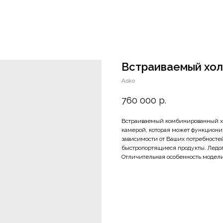
Встраиваемый хол
Asko
760 000
р.
Встраиваемый комбинированный х
камерой, которая может функционир
зависимости от Ваших потребносте
быстропортящиеся продукты. Ледог
Отличительная особенность модел