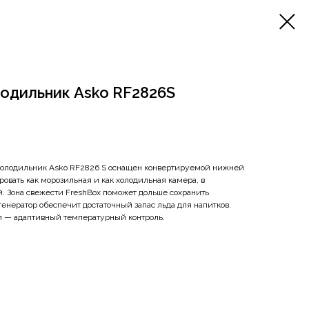
одильник Asko RF2826S
олодильник Asko RF2826 S оснащен конвертируемой нижней
овать как морозильная и как холодильная камера, в
й. Зона свежести FreshBox поможет дольше сохранить
енератор обеспечит достаточный запас льда для напитков.
и — адаптивный температурный контроль.