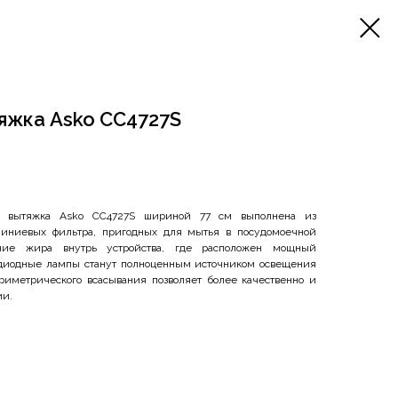
яжка Asko CC4727S
ф вытяжка Asko CC4727S шириной 77 см выполнена из
миниевых фильтра, пригодных для мытья в посудомоечной
ние жира внутрь устройства, где расположен мощный
одиодные лампы станут полноценным источником освещения
риметрического всасывания позволяет более качественно и
ии.