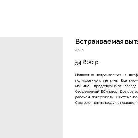
Встраиваемая выт
Asko
54 800
р.
Полностью встраиваемая в шка
полированного металла. Два алю
машине, предотвращают попада
бесщеточный EC-мотор. Две свет
рабочей поверхности. Система пе
быстро очистить воздух в помещен