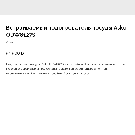
Встраиваемый подогреватель посуды Asko
ODW8127S
Asko
94 900
р.
Подогреватель посуды Asko ODW8127S из линейки Craft представлен в цвете
нержавеющей стали. Телескопические направляющие с полным
выдвижением обеспечивают удобный доступ к посуде.