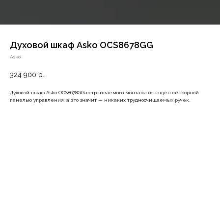
Духовой шкаф Asko OCS8678GG
Asko
324 900
р.
Духовой шкаф Asko OCS8678GG встраиваемого монтажа оснащен сенсорной
панелью управления, а это значит — никаких трудноочищаемых ручек.