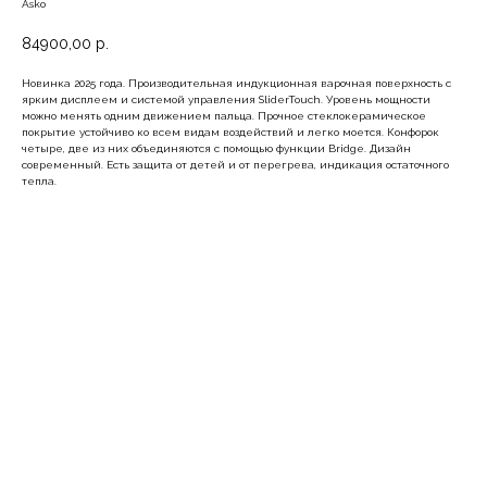
Asko
84900,00
р.
Новинка 2025 года. Производительная индукционная варочная поверхность с
ярким дисплеем и системой управления SliderTouch. Уровень мощности
можно менять одним движением пальца. Прочное стеклокерамическое
покрытие устойчиво ко всем видам воздействий и легко моется. Конфорок
четыре, две из них объединяются с помощью функции Bridge. Дизайн
современный. Есть защита от детей и от перегрева, индикация остаточного
тепла.