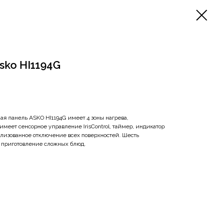
sko HI1194G
я панель ASKO HI1194G имеет 4 зоны нагрева,
имеет сенсорное управление IrisControl, таймер, индикатор
ализованное отключение всех поверхностей. Шесть
 приготовление сложных блюд.