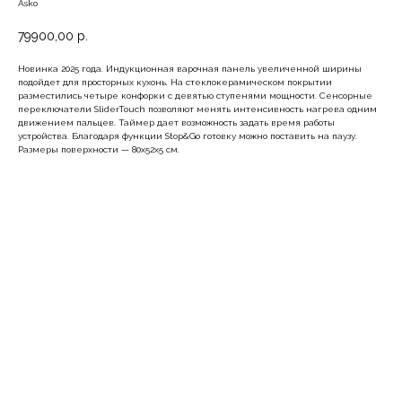
Asko
79900,00
р.
Новинка 2025 года. Индукционная варочная панель увеличенной ширины
подойдет для просторных кухонь. На стеклокерамическом покрытии
разместились четыре конфорки с девятью ступенями мощности. Сенсорные
переключатели SliderTouch позволяют менять интенсивность нагрева одним
движением пальцев. Таймер дает возможность задать время работы
устройства. Благодаря функции Stop&Go готовку можно поставить на паузу.
Размеры поверхности — 80x52x5 см.