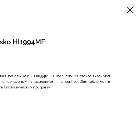
sko HI1994MF
ная панель ASKO HI1994MF выполнена из стекла BlackMatt.
 с сенсорным управлением Iris control. Для облегчения
ь автоматических программ.