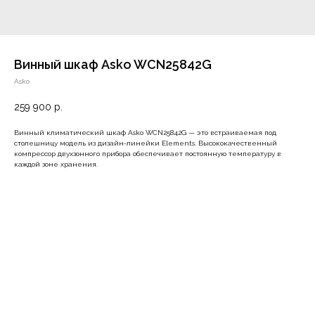
Винный шкаф Asko WCN25842G
Asko
259 900
р.
Винный климатический шкаф Asko WCN25842G — это встраиваемая под
столешницу модель из дизайн-линейки Elements. Высококачественный
компрессор двухзонного прибора обеспечивает постоянную температуру в
каждой зоне хранения.