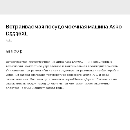
Встраиваемая посудомоечная машина Asko
D5536XL
Asko
59 900
р.
Встраиваемая посудомоечная машина Asko D5536XL — инновационные
технологии, комфортное управление и максимальная производительность.
Уникальная программа «Гигиена» предотвратит размножение бактерий и
устранит запахи благодаря температуре основного цикла 70°C и фазы
ополаскивания. Система суперочистки SuperCleaningSystem™ позволит не
ополаскивать посуду перед циклом мытья, что гарантирует экономию
электроэнергии и снизит расход воды.