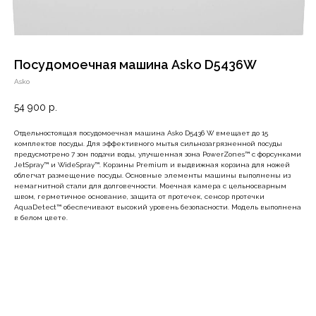
Посудомоечная машина Asko D5436W
Asko
54 900
р.
Отдельностоящая посудомоечная машина Asko D5436 W вмещает до 15
комплектов посуды. Для эффективного мытья сильнозагрязненной посуды
предусмотрено 7 зон подачи воды, улучшенная зона PowerZones™ c форсунками
JetSpray™ и WideSpray™. Корзины Premium и выдвижная корзина для ножей
облегчат размещение посуды. Основные элементы машины выполнены из
немагнитной стали для долговечности. Моечная камера с цельносварным
швом, герметичное основание, защита от протечек, сенсор протечки
AquaDetect™ обеспечивают высокий уровень безопасности. Модель выполнена
в белом цвете.