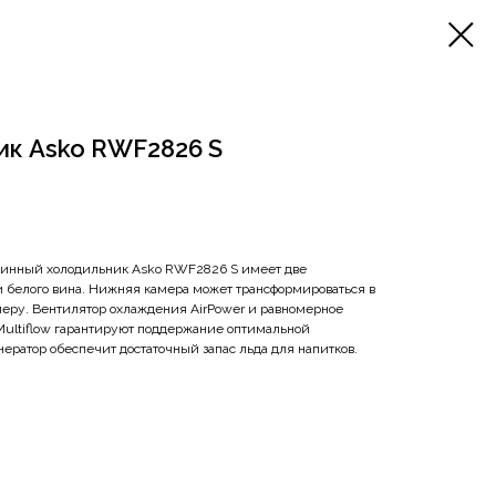
ик Asko RWF2826 S
инный холодильник Asko RWF2826 S имеет две
и белого вина. Нижняя камера может трансформироваться в
еру. Вентилятор охлаждения AirPower и равномерное
Multiflow гарантируют поддержание оптимальной
ератор обеспечит достаточный запас льда для напитков.