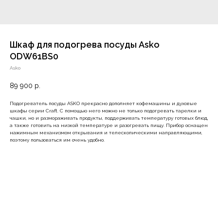
Шкаф для подогрева посуды Asko
ODW61BS0
Asko
89 900
р.
Подогреватель посуды ASKO прекрасно дополняет кофемашины и духовые
шкафы серии Сraft. С помощью него можно не только подогревать тарелки и
чашки, но и размораживать продукты, поддерживать температуру готовых блюд,
а также готовить на низкой температуре и разогревать пищу. Прибор оснащен
нажимным механизмом открывания и телескопическими направляющими,
поэтому пользоваться им очень удобно.