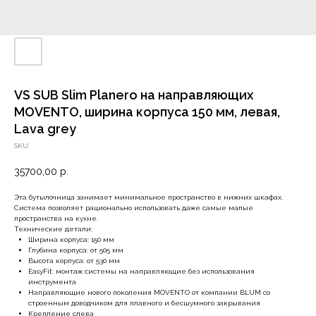
VS SUB Slim Planero на направляющих
MOVENTO, ширина корпуса 150 мм, левая,
Lava grey
SKU:
35700,00
р.
Эта бутылочница занимает минимальное пространство в нижних шкафах.
Система позволяет рационально использовать даже самые малые
пространства на кухне.
Технические детали:
Ширина корпуса: 150 мм
Глубина корпуса: от 505 мм
Высота корпуса: от 530 мм
EasyFit: монтаж системы на направляющие без использования
инструмента
Направляющие нового поколения MOVENTO от компании BLUM со
строенным доводчиком для плавного и бесшумного закрывания
Крепление слева