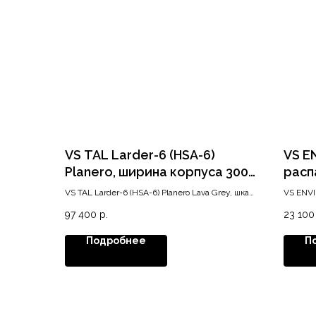
VS TAL Larder-6 (HSA-6)
VS E
Planero, ширина корпуса 300
расп
мм, высота 1900-2140, Lava
сорт
VS TAL Larder-6 (HSA-6) Planero Lava Grey, шкаф
VS ENVI
Grey
400-
высота 1900-2140 ширина 300
400-450
97 400
р.
23 100
сер
Подробнее
П