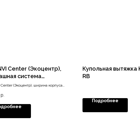
NVI Center (Экоцентр),
Купольная вытяжка 
ашная система
RB
ировки, ширина корпуса
 Center (Экоцентр), ширина корпуса
450 мм, два ведра, цвет
 мм, два ведра
р.
ый
Подробнее
одробнее