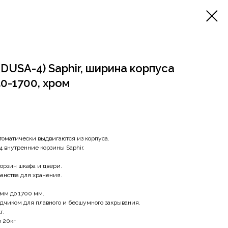
(DUSA-4) Saphir, ширина корпуса
50-1700, хром
томатически выдвигаются из корпуса.
4 внутренние корзины Saphir.
рзин шкафа и двери.
анства для хранения.
 мм до 1700 мм.
дчиком для плавного и бесшумного закрывания.
г.
о 20кг