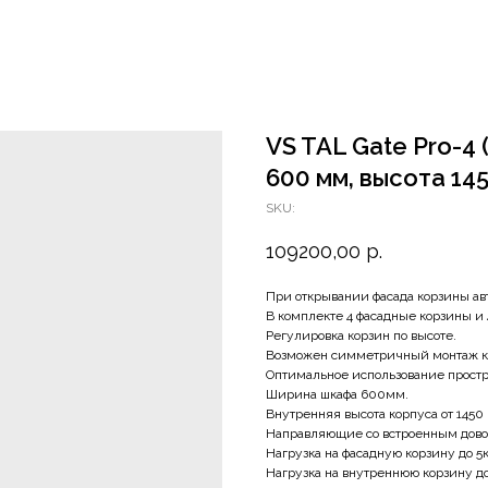
VS TAL Gate Pro-4 
600 мм, высота 14
SKU:
109200,00
р.
При открывании фасада корзины ав
В комплекте 4 фасадные корзины и 
Регулировка корзин по высоте.
Возможен симметричный монтаж ко
Оптимальное использование простр
Ширина шкафа 600мм.
Внутренняя высота корпуса от 1450
Направляющие со встроенным дово
Нагрузка на фасадную корзину до 5к
Нагрузка на внутреннюю корзину д