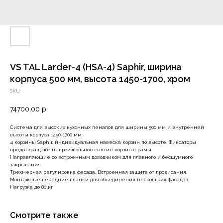
VS TAL Larder-4 (HSA-4) Saphir, ширина
корпуса 500 мм, высота 1450-1700, хром
SKU:
74700,00
р.
Система для высоких кухонных пеналов для ширины 500 мм и внутренней
высоты корпуса 1450-1700 мм.
4 корзины Saphir, индивидуальная навеска корзин по высоте. Фиксаторы
предотвращают непроизвольное снятие корзин с рамы.
Направляющие со встроенным доводчиком для плавного и бесшумного
закрывания.
Трехмерная регулировка фасада. Встроенная защита от провисания.
Монтажные передние планки для объединения нескольких фасадов.
Нагрузка до 80 кг
Смотрите также