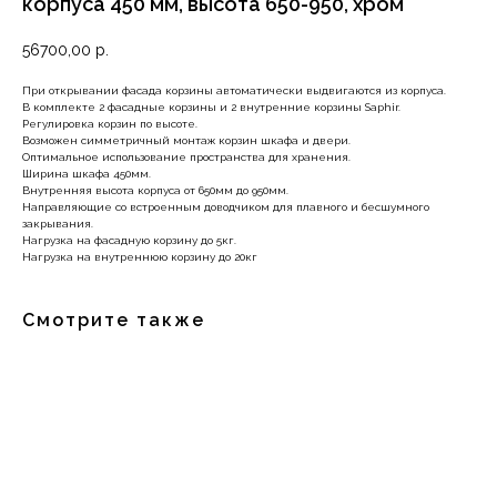
корпуса 450 мм, высота 650-950, хром
56700,00
р.
При открывании фасада корзины автоматически выдвигаются из корпуса.
В комплекте 2 фасадные корзины и 2 внутренние корзины Saphir.
Регулировка корзин по высоте.
Возможен симметричный монтаж корзин шкафа и двери.
Оптимальное использование пространства для хранения.
Ширина шкафа 450мм.
Внутренняя высота корпуса от 650мм до 950мм.
Направляющие со встроенным доводчиком для плавного и бесшумного
закрывания.
Нагрузка на фасадную корзину до 5кг.
Нагрузка на внутреннюю корзину до 20кг
Смотрите также