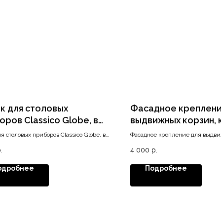
к для столовых
Фасадное креплени
оров Classico Globe, в
выдвижных корзин,
 800/500, черный
ля столовых приборов Classico Globe, в
Фасадное крепление для выдви
вый
00/500, черный матовый
комплект
.
4 000
р.
одробнее
Подробнее