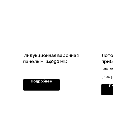
Индукционная варочная
Лото
панель HI 64090 HID
приб
ящик
Лоток д
мато
ящик 8
5 100
р
Подробнее
П