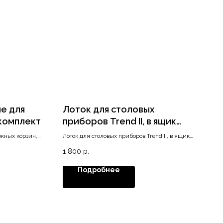
е для
Лоток для столовых
 комплект
приборов Trend II, в ящик
450/500, белый матовый
жных корзин,
Лоток для столовых приборов Trend II, в ящик
450/500, белый матовый
1 800
р.
Подробнее