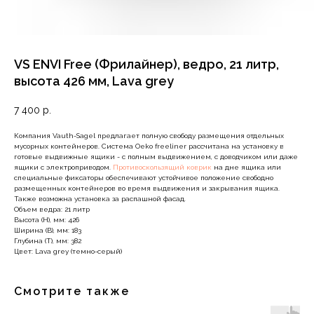
VS ENVI Free (Фрилайнер), ведро, 21 литр,
высота 426 мм, Lava grey
7 400
р.
Компания Vauth-Sagel предлагает полную свободу размещения отдельных
мусорных контейнеров. Система Oeko freeliner рассчитана на установку в
готовые выдвижные ящики - с полным выдвижением, с доводчиком или даже
ящики с электроприводом.
Противоскользящий коврик
на дне ящика или
специальные фиксаторы обеспечивают устойчивое положение свободно
размещенных контейнеров во время выдвижения и закрывания ящика.
Также возможна установка за распашной фасад.
Объем ведра: 21 литр
Высота (Н), мм: 426
Ширина (В), мм: 183
Глубина (Т), мм: 382
Цвет: Lava grey (темно-серый)
Смотрите также