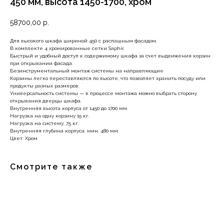
450 мм, высота 1450-1700, хром
58700,00
р.
Для высокого шкафа шириной 450 с распашным фасадом.
В комплекте 4 хромированные сетки Saphir.
Быстрый и удобный доступ к содержимому шкафа за счет выдвижения корзин
при открывании фасада.
Безинструментальный монтаж системы на направляющие
Корзины легко переставляются по высоте, что позволяет хранить посуду или
продукты разных размеров.
Универсальность системы — в процессе монтажа можно выбрать сторону
открывания дверцы шкафа.
Внутренняя высота корпуса от 1450 до 1700 мм.
Нагрузка на одну корзину 15 кг.
Нагрузка на систему: 75 кг.
Внутренняя глубина корпуса: мин. 480 мм.
Цвет: Хром
Смотрите также