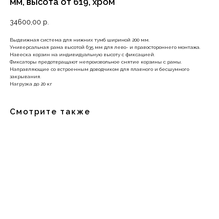
мм, высота от 619, хром
34600,00
р.
Выдвижная система для нижних тумб шириной 200 мм.
Универсальная рама высотой 635 мм для лево- и правостороннего монтажа.
Навеска корзин на индивидуальную высоту с фиксацией.
Фиксаторы предотвращают непроизвольное снятие корзины с рамы.
Направляющие со встроенным доводчиком для плавного и бесшумного
закрывания.
Нагрузка до 20 кг
Смотрите также