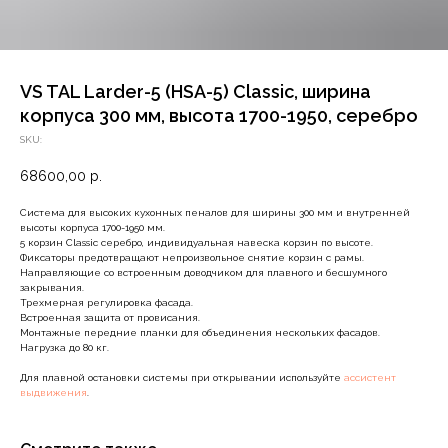
VS TAL Larder-5 (HSA-5) Classic, ширина
корпуса 300 мм, высота 1700-1950, серебро
SKU:
68600,00
р.
Система для высоких кухонных пеналов для ширины 300 мм и внутренней
высоты корпуса 1700-1950 мм.
5 корзин Classic серебро, индивидуальная навеска корзин по высоте.
Фиксаторы предотвращают непроизвольное снятие корзин с рамы.
Направляющие со встроенным доводчиком для плавного и бесшумного
закрывания.
Трехмерная регулировка фасада.
Встроенная защита от провисания.
Монтажные передние планки для объединения нескольких фасадов.
Нагрузка до 80 кг.
Для плавной остановки системы при открывании используйте
ассистент
выдвижения
.