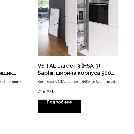
VS TAL Larder-3 (HSA-3)
 ящик
Saphir, ширина корпуса 500
товый
мм, высота 1200-1450, хром
nd II, в ящик
Комплект VS TAL Larder-3 (HSA-3) Saphir, шкаф
500 мм
74 900
р.
Подробнее