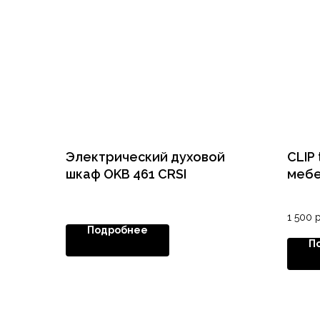
Электрический духовой
CLIP
шкаф OKB 461 CRSI
мебе
фаль
1 500
р
Подробнее
П