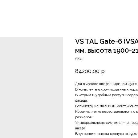
VS TAL Gate-6 (VS
мм, высота 1900-2
SKU:
84200,00
р.
Для высокого шкафа шириной 450 с
В комплекте 5 хромированных корз
Быстрый и удобный доступ к соде
фасада.
Безинструментальный монтаж сис
Корзины легко переставляются по в
размеров.
Универсальность системы — в проц
шкафа.
Внутренняя высота корпуса от 1900