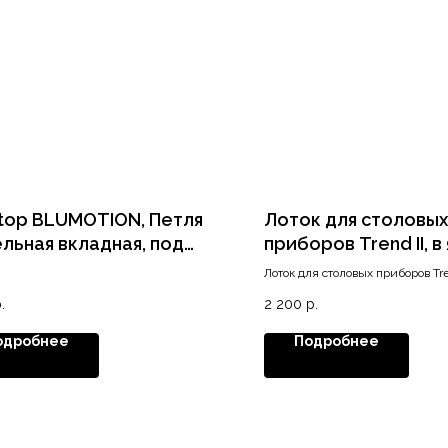
 top BLUMOTION, Петля
Лоток для столовых
льная вкладная, под
приборов Trend II, в
шпанель 95°
600/450, белый ма
Лоток для столовых приборов Tre
600/450, белый матовый
.
2 200
р.
одробнее
Подробнее