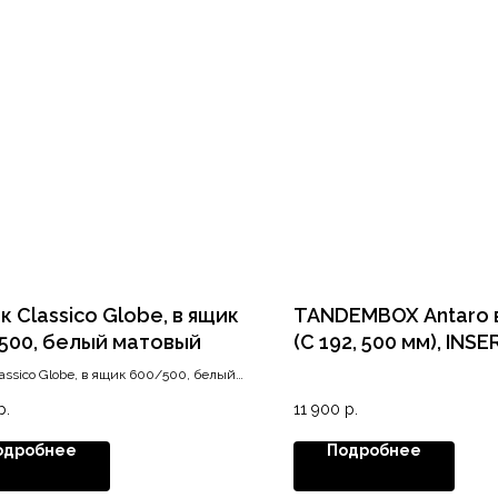
к Classico Globe, в ящик
TANDEMBOX Antaro 
500, белый матовый
(С 192, 500 мм), INSE
белый
lassico Globe, в ящик 600/500, белый
й
р.
11 900
р.
одробнее
Подробнее