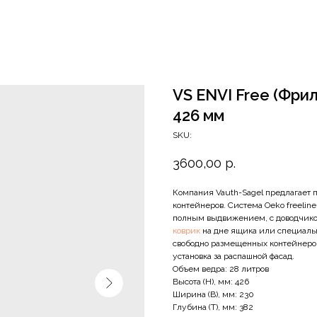
VS ENVI Free (Фрил
426 мм
SKU:
3600,00
р.
Компания Vauth-Sagel предлагает
контейнеров. Система Oeko freelin
полным выдвижением, с доводчико
коврик
на дне ящика или специаль
свободно размещенных контейнеро
установка за распашной фасад.
Объем ведра: 28 литров
Высота (Н), мм: 426
Ширина (В), мм: 230
Глубина (Т), мм: 382