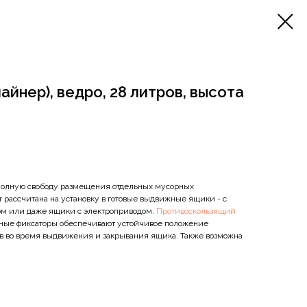
айнер), ведро, 28 литров, высота
 полную свободу размещения отдельных мусорных
er рассчитана на установку в готовые выдвижные ящики - с
м или даже ящики с электроприводом.
Противоскользящий
ные фиксаторы обеспечивают устойчивое положение
в во время выдвижения и закрывания ящика. Также возможна