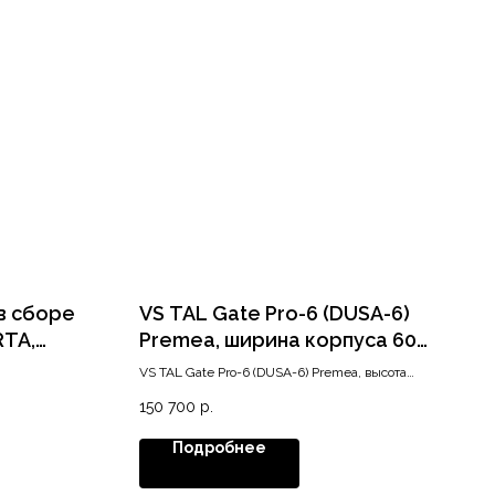
в сборе
VS TAL Gate Pro-6 (DUSA-6)
RTA,
Premea, ширина корпуса 600
мм, высота 1950-2150 мм,
VS TAL Gate Pro-6 (DUSA-6) Premea, высота
хром
1950-2150 мм, ширина 600 мм
150 700
р.
Подробнее