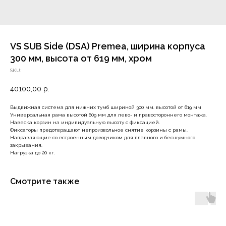
VS SUB Side (DSA) Premea, ширина корпуса
300 мм, высота от 619 мм, хром
SKU:
40100,00
р.
Выдвижная система для нижних тумб шириной 300 мм. высотой от 619 мм
Универсальная рама высотой 609 мм для лево- и правостороннего монтажа.
Навеска корзин на индивидуальную высоту с фиксацией.
Фиксаторы предотвращают непроизвольное снятие корзины с рамы.
Направляющие со встроенным доводчиком для плавного и бесшумного
закрывания.
Нагрузка до 20 кг.
Смотрите также