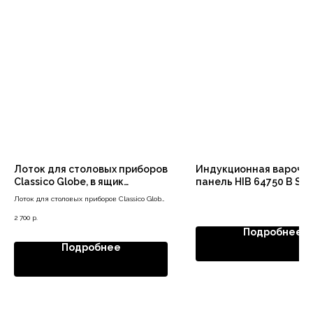
Лоток для столовых приборов
Индукционная варочн
Classico Globe, в ящик
панель HIB 64750 B Sm
500/500, серый орион
Лоток для столовых приборов Classico Globe,
в ящик 500/500, серый орион
2 700
р.
Подробнее
Подробнее