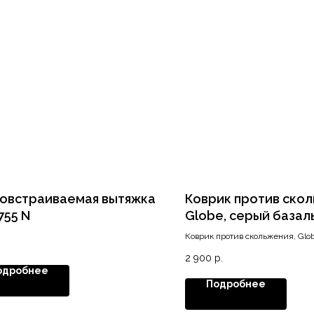
овстраиваемая вытяжка
Коврик против скол
755 N
Globe, серый базал
(ширина 474 мм.)
Коврик против скольжения, Glo
базальт (ширина 474 мм.)
2 900
р.
одробнее
Подробнее