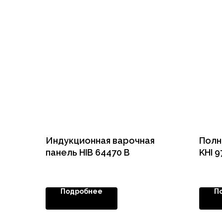
Индукционная варочная
Полн
панель HIB 64470 B
KHI 9
Подробнее
П