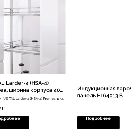
AL Larder-4 (HSA-4)
Индукционная варо
ea, ширина корпуса 400
панель HI 64013 B
высота 1450-1700, хром
т VS TAL Larder-4 (HSA-4) Premea, шкаф
0
р.
одробнее
Подробнее