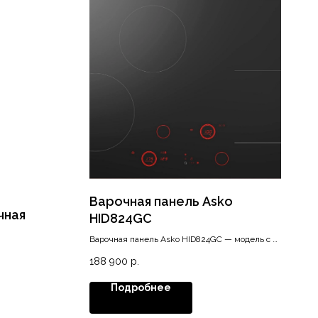
Варочная панель Asko
чная
HID824GC
Варочная панель Asko HID824GC — модель c 4
индукционными конфорками и системой
188 900
р.
Celsius Cooking™.
Подробнее