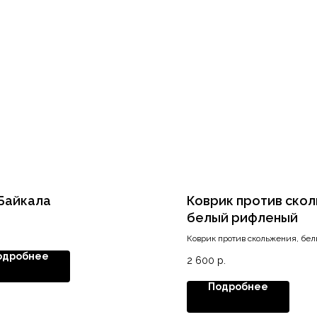
Байкала
Коврик против скол
белый рифленый
Коврик против скольжения, бе
метр (ширина 474 мм.)
одробнее
2 600
р.
Подробнее