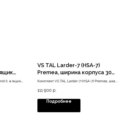
VS TAL Larder-7 (HSA-7)
 ящик
Premea, ширина корпуса 300
он
мм, высота 2140-2330, хром
nd II, в ящик
Комплект VS TAL Larder-7 (HSA-7) Premea, шкаф
300 мм
111 900
р.
Подробнее