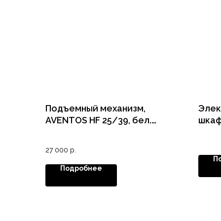
Подъемный механизм,
Элек
AVENTOS HF 25/39, бел.
шкаф
(прямые планки для рычага и
крестообразные с винтом
27 000
р.
для петель)
П
Подробнее