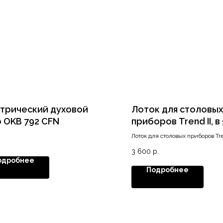
трический духовой
Лоток для столовых
 OKB 792 CFN
приборов Trend II, в
800/450, серый ори
Лоток для столовых приборов Tre
матовый
800/450, серый орион матовый
3 600
р.
одробнее
Подробнее