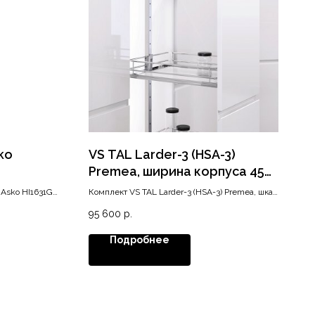
ko
VS TAL Larder-3 (HSA-3)
Premea, ширина корпуса 450
мм, высота 1200-1450, хром
Asko HI1631G
Комплект VS TAL Larder-3 (HSA-3) Premea, шкаф
ункцией Bridge
450 мм
95 600
р.
войные
зовать посуду
Подробнее
ль оснащена