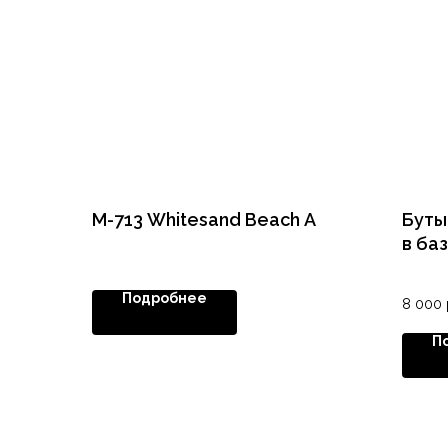
M-713 Whitesand Beach A
Буты
в ба
Подробнее
8 000
П