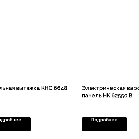
льная вытяжка KHC 6648
Электрическая вар
панель HK 62550 B
одробнее
Подробнее