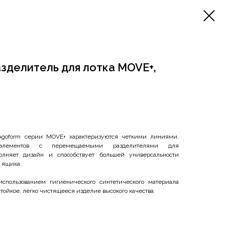
делитель для лотка MOVE+,
 Agoform серии MOVE+ характеризуются четкими линиями.
 элементов с перемещаемыми разделителями для
олняет дизайн и способствует большей универсальности
 ящика.
спользованием гигиенического синтетического материала
тойкое, легко чистящееся изделие высокого качества.