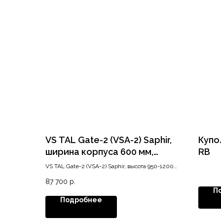
VS TAL Gate-2 (VSA-2) Saphir,
Купо
ширина корпуса 600 мм,
RB
высота 950-1200 мм, хром
VS TAL Gate-2 (VSA-2) Saphir, высота 950-1200
мм, ширина 600 мм, хром
87 700
р.
П
Подробнее