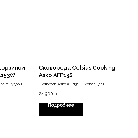
корзиной
Сковорода Celsius Cooking
1153W
Asko AFP13S
лект удобных
Сковорода Asko AFP13S — модель для
ия загрузки,
индукционных варочных панелей с системой
24 900
р.
, состоящий из
Celsius Cooking.
 полки.
Подробнее