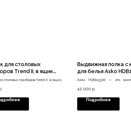
к для столовых
Выдвижная полка с 
ров Trend II, в ящик
для белья Asko HDB
450, серый орион
ля столовых приборов Trend II, в ящик
Asko HDB1153W — это комп
вый
, серый орион матовый
аксессуаров для упрощен
р.
42 000
р.
выгрузки и сортировки белья
съемной проволочной корзины и
одробнее
Подробнее