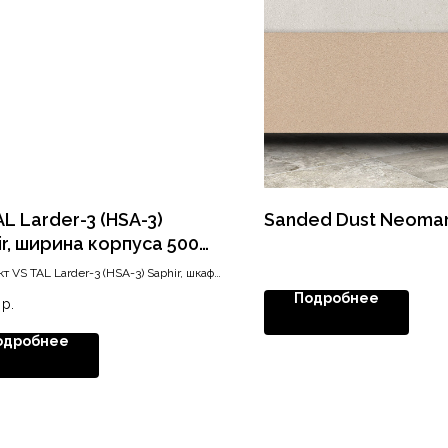
L Larder-3 (HSA-3)
Sanded Dust Neoma
ir, ширина корпуса 500
высота 1200-1450, хром
т VS TAL Larder-3 (HSA-3) Saphir, шкаф
Подробнее
р.
одробнее