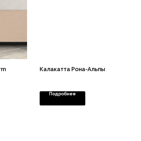
rm
Калакатта Рона-Альпы
Подробнее