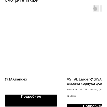
Смотрите также
732A Grandex
VS TAL Larder-7 (HSA-7) 
ширина корпуса 450 мм
высота 2140-2330, сер
Комплект VS TAL Larder-7 (HSA-7) 
шкаф 450 мм
92 800
р.
Подробнее
Подробнее