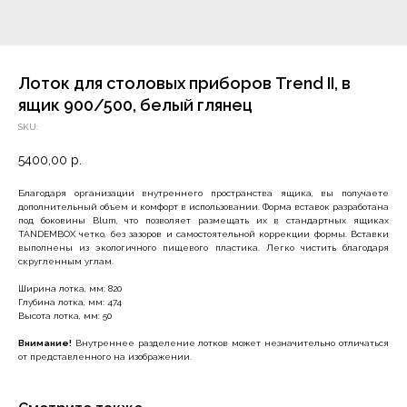
Лоток для столовых приборов Trend II, в
ящик 900/500, белый глянец
SKU:
5400,00
р.
Благодаря организации внутреннего пространства ящика, вы получаете
дополнительный объем и комфорт в использовании. Форма вставок разработана
под боковины Blum, что позволяет размещать их в стандартных ящиках
TANDEMBOX четко, без зазоров и самостоятельной коррекции формы. Вставки
выполнены из экологичного пищевого пластика. Легко чистить благодаря
скругленным углам.
Ширина лотка, мм: 820
Глубина лотка, мм: 474
Высота лотка, мм: 50
Внимание!
Внутреннее разделение лотков может незначительно отличаться
от представленного на изображении.