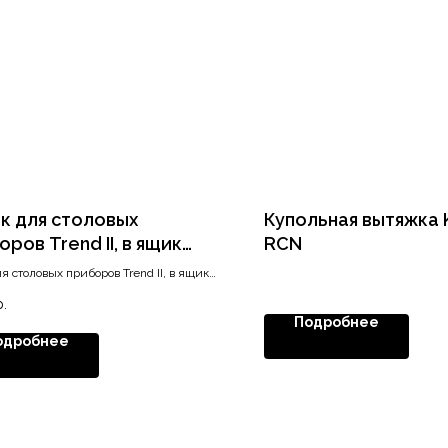
к для столовых
Купольная вытяжка 
ров Trend II, в ящик
RCN
450, серый орион
ля столовых приборов Trend II, в ящик
вый
, серый орион матовый
р.
Подробнее
одробнее