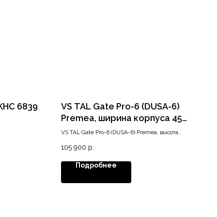
KHC 6839
VS TAL Gate Pro-6 (DUSA-6)
Premea, ширина корпуса 450
мм, высота 1950-2150 мм,
VS TAL Gate Pro-6 (DUSA-6) Premea, высота
хром
1950-2150 мм, ширина 450 мм
105 900
р.
Подробнее