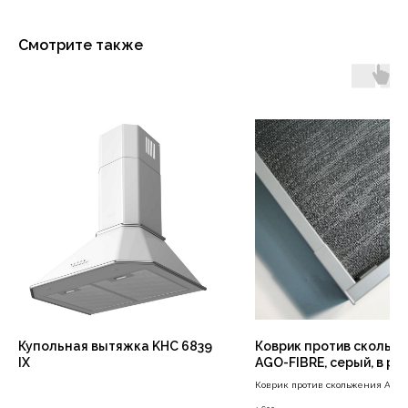
Смотрите также
Купольная вытяжка KHC 6839
Коврик против скольж
IX
AGO-FIBRE, серый, в ра
ящика LEGRABOX (600x
Коврик против скольжения AGO-
серый, в размер ящика LEGRABOX