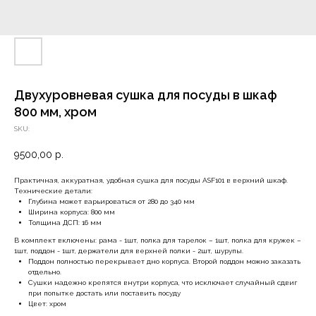
Двухуровневая сушка для посуды в шкаф
800 мм, хром
SKU:
9500,00
р.
Практичная, аккуратная, удобная сушка для посуды ASF101 в верхний шкаф.
Технические детали:
Глубина может варьироваться от 280 до 340 мм
Ширина корпуса: 800 мм
Толщина ДСП: 16 мм
В комплект включены: рама - 1шт, полка для тарелок – 1шт, полка для кружек –
1шт, поддон - 1шт, держатели для верхней полки - 2шт, шурупы.
Поддон полностью перекрывает дно корпуса. Второй поддон можно заказать
отдельно.
Сушки надежно крепятся внутри корпуса, что исключает случайный сдвиг
при попытке достать или поставить посуду
Цвет: хром